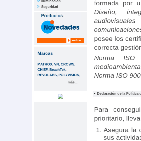
Iluminación
formada por u
Seguridad
Diseño, int
audiovisuale
comunicacione
posee los certi
correcta gestió
Marcas
Norma ISO 
MATROX, VN, CROWN,
medioambiental
CHIEF, BeachTek,
Norma ISO 9001
REVOLABS, POLYVISION,
más...
Declaración de la Política 
Para consegui
prioritario, ll
Asegura la 
sus activida