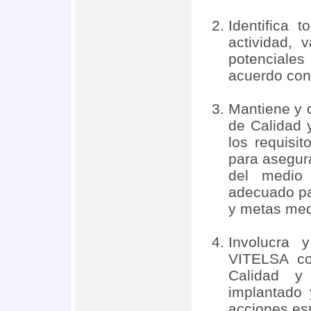
Identifica 
actividad, 
potenciales
acuerdo con 
Mantiene y d
de Calidad 
los requisi
para asegura
del medio 
adecuado par
y metas med
Involucra
VITELSA co
Calidad y 
implantado
acciones esp