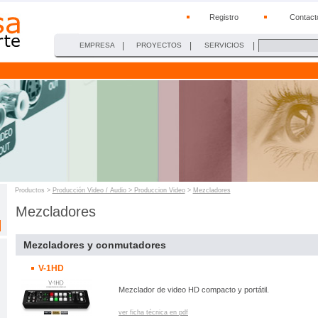
Registro
Contact
|
|
|
EMPRESA
PROYECTOS
SERVICIOS
Productos >
Producción Video / Audio > Produccion Video
>
Mezcladores
Mezcladores
Mezcladores y conmutadores
V-1HD
Mezclador de video HD compacto y portátil.
ver ficha técnica en pdf