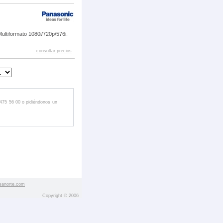
ltiformato 1080i/720p/576i.
consultar precios
 475 56 00 o pidiéndonos un
sanorte.com
Copyright © 2006