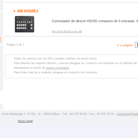
AW-HS50EJ
Conmutador de directo HD/SD compacto de 5 entradas. Mu
ver ficha técnica en pdf
Pagina 1 de 1
Ir a página:
Todos los precios son sin IVA y pueden cambiar sin previo aviso.
Para obtener las mejores ofertas y precios póngase en contacto con nosotros en el teléfono 94
presupuesto a través de
nuestro formulario
.
Para otras marcas y modelos póngase en contacto con nosotros.
 - Avda Madariaga 1, 2º Ofic. 11 - 48014 Bilbao - Telf.: 94 475 56 00 - Fax.: 94 475 79 04 -
marketing@vitel
Aviso Legal