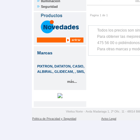
ver
Iluminación
Seguridad
Pagina 1 de 1
Todos los precios son sin
Para obtener las mejores
475 56 00 o pidiéndonos
Para otras marcas y mod
Marcas
PIXTRON, DATATON, CASIO,
ALBIRAL, GLIDECAM, , SMS,
más...
Vitelsa Norte - Avda Madariaga 1, 2º Ofic. 11 - 48014 Bil
Politica de Privacidad y Seguridad
Aviso Legal