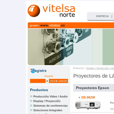
|
EMPRESA
Productos >
Display / Proyección > pr
Proyectores de L
Usuario
Proyectores Epson
Productos
Producción Video / Audio
EB-982W
Display / Proyección
Pr
Sistemas de conferencias
ver
Soluciones Integrales