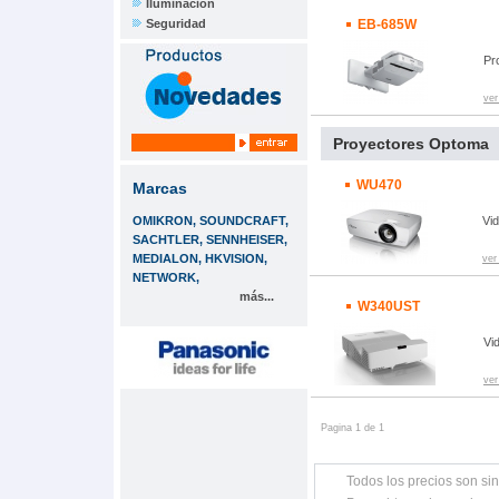
Iluminación
Seguridad
EB-685W
Pr
ver
Proyectores Optoma
WU470
Marcas
OMIKRON, SOUNDCRAFT,
Vi
SACHTLER, SENNHEISER,
MEDIALON, HKVISION,
ver
NETWORK,
más...
W340UST
Vi
ver
Pagina 1 de 1
Todos los precios son sin