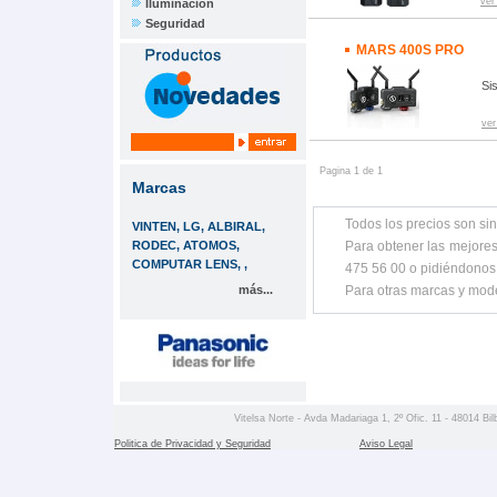
ver
Iluminación
Seguridad
MARS 400S PRO
Si
ver
Pagina 1 de 1
Marcas
Todos los precios son sin
VINTEN, LG, ALBIRAL,
RODEC, ATOMOS,
Para obtener las mejores
COMPUTAR LENS, ,
475 56 00 o pidiéndonos
más...
Para otras marcas y mod
Vitelsa Norte - Avda Madariaga 1, 2º Ofic. 11 - 48014 Bil
Politica de Privacidad y Seguridad
Aviso Legal