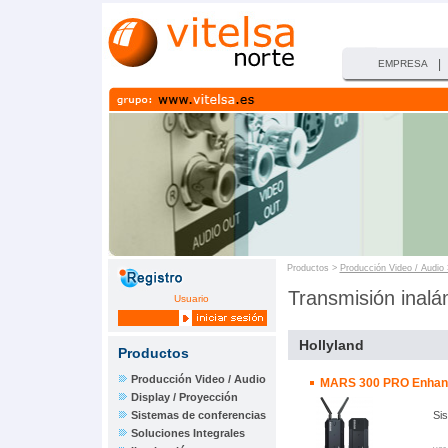
|
EMPRESA
Productos >
Producción Video / Audio
Transmisión inalá
Usuario
Hollyland
Productos
Producción Video / Audio
MARS 300 PRO Enhan
Display / Proyección
Sistemas de conferencias
Si
Soluciones Integrales