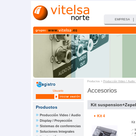
|
EMPRESA
Productos >
Producción Video / Audio
Accesorios
Usuario
Kit suspension+Zepel
Productos
Producción Video / Audio
Kit 4
Display / Proyección
Ki
Sistemas de conferencias
.-
Soluciones Integrales
.- 