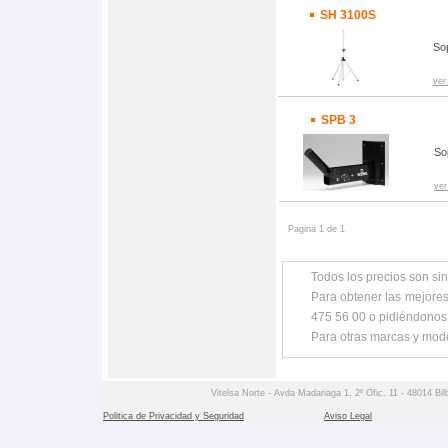
SH 3100S
Sop
ver
SPB 3
So
ver
Pagina 1 de 1
Todos los precios son sin
Para obtener las mejores
475 56 00 o pidiéndonos
Para otras marcas y mod
Vitelsa Norte - Avda Madariaga 1, 2º Ofic. 11 - 48014 Bil
Politica de Privacidad y Seguridad
Aviso Legal