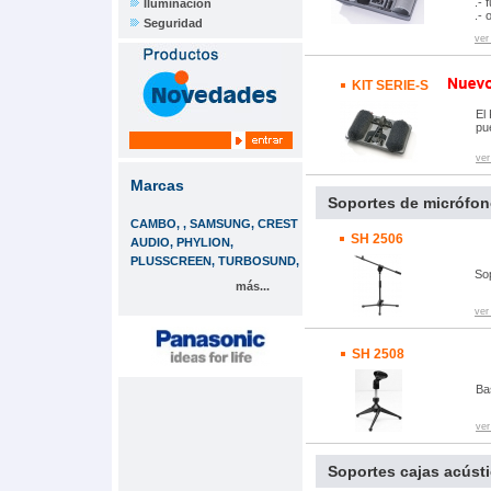
.- 
Iluminación
.- 
Seguridad
ver
KIT SERIE-S
El 
pu
ver
Marcas
Soportes de micrófo
CAMBO, , SAMSUNG, CREST
SH 2506
AUDIO, PHYLION,
PLUSSCREEN, TURBOSUND,
So
más...
ver
SH 2508
Ba
ver
Soportes cajas acúst