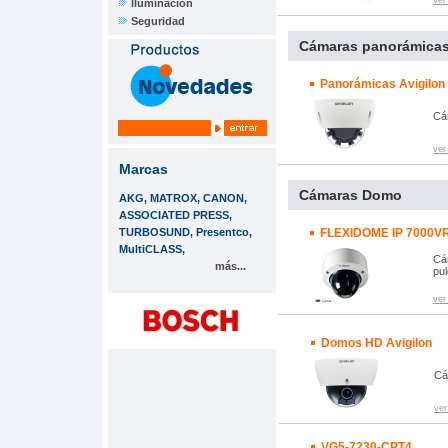
ver
Iluminación
Seguridad
Cámaras panorámica
Panorámicas Avigilon
Cá
ver
Marcas
Cámaras Domo
AKG, MATROX, CANON,
ASSOCIATED PRESS,
TURBOSUND, Presentco,
FLEXIDOME IP 7000V
MultiCLASS,
Cá
más...
pul
ver
Domos HD Avigilon
Cá
ver
VG5-7230-CPT4