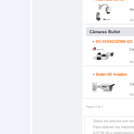
Au
ver
Cámaras Bullet
DS-2CD4232FWD-IZS
Cá
ver
Bullet HD Avigilon
Cá
ver
Pagina 1 de 1
Todos los precios son sin
Para obtener las mejores
475 56 00 o pidiéndonos