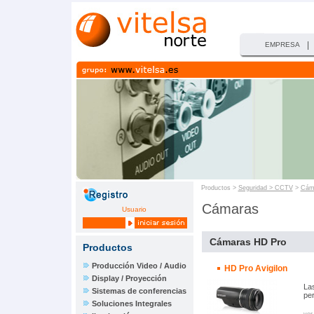
|
EMPRESA
Productos >
Seguridad > CCTV
>
Cám
Cámaras
Usuario
Cámaras HD Pro
Productos
Producción Video / Audio
HD Pro Avigilon
Display / Proyección
La
Sistemas de conferencias
per
Soluciones Integrales