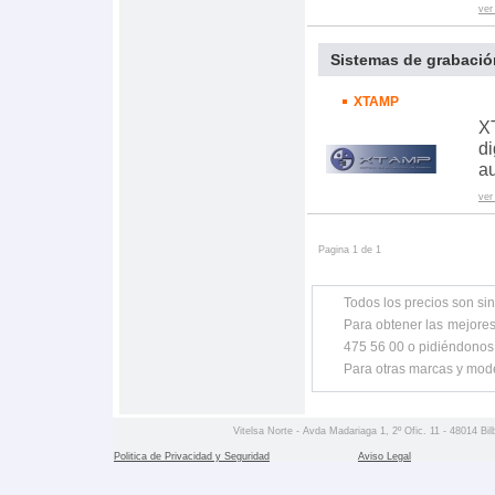
ver
Sistemas de grabació
XTAMP
XT
di
au
ver
Pagina 1 de 1
Todos los precios son sin
Para obtener las mejores
475 56 00 o pidiéndonos
Para otras marcas y mod
Vitelsa Norte - Avda Madariaga 1, 2º Ofic. 11 - 48014 Bil
Politica de Privacidad y Seguridad
Aviso Legal