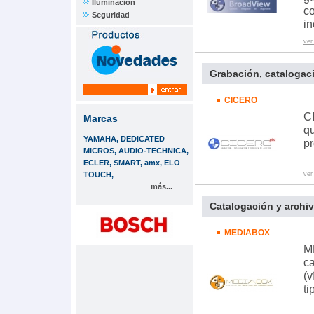
Iluminación
co
Seguridad
in
ver
Grabación, catalogaci
CICERO
C
Marcas
qu
YAMAHA, DEDICATED
pr
MICROS, AUDIO-TECHNICA,
ECLER, SMART, amx, ELO
TOUCH,
ver
más...
Catalogación y archi
MEDIABOX
M
ca
(v
ti