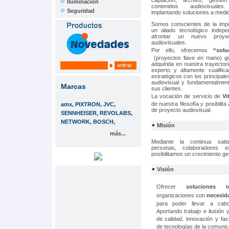
captación, archivo, gesti
Iluminación
contenidos audiovisuale
Seguridad
implantando soluciones a medi
Somos conscientes de la impo
un aliado tecnológico indep
afrontar un nuevo proyec
audiovisuales.
Por ello, ofrecemos
“solu
(proyectos llave en mano) gr
adquirida en nuestra trayecto
experto y altamente cualifi
estratégicos con los principale
audiovisual y fundamentalmen
Marcas
sus clientes.
La vocación de servicio de
Vi
de nuestra filosofía y posibilit
amx, PIXTRON, JVC,
de proyecto audiovisual.
SENNHEISER, REVOLABS,
NETWORK, BOSCH,
Misión
más...
Mediante la continua satis
personas, colaboradores e
posibilitamos un crecimiento g
Visión
Ofrecer
soluciones té
organizaciones con
necesid
para poder llevar a cabo
Aportando trabajo e ilusión y
de calidad, innovación y faci
de tecnologías de la comunic