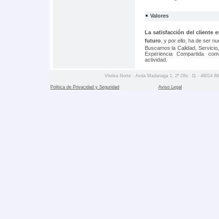
Valores
La satisfacción del cliente 
futuro
, y por ello, ha de ser n
Buscamos la Calidad, Servicio
Experiencia Compartida co
actividad.
Vitelsa Norte - Avda Madariaga 1, 2º Ofic. 11 - 48014 Bil
Politica de Privacidad y Seguridad
Aviso Legal