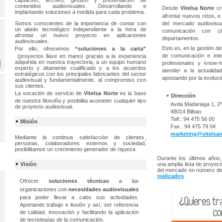
captación, archivo, gestión y presentación de
contenidos audiovisuales. Desarrollando e
Desde
Vitelsa Norte
cr
implantando soluciones a medida para cada problema.
afrontar nuevos retos, e 
Somos conscientes de la importancia de contar con
del mercado audiovisua
un aliado tecnológico independiente a la hora de
comunicación con cl
afrontar un nuevo proyecto en aplicaciones
departamentos.
audiovisuales.
Esto es, en la gestión d
Por ello, ofrecemos
“soluciones a la carta”
de comunicación e inte
(proyectos llave en mano) gracias a la experiencia
adquirida en nuestra trayectoria, a un equipo humano
profesionales y know-h
experto y altamente cualificado y a los acuerdos
atender a la actualida
estratégicos con los principales fabricantes del sector
apostando por la evoluci
audiovisual y fundamentalmente, al compromiso con
sus clientes.
La vocación de servicio de
Vitelsa Norte
es la base
Dirección
de nuestra filosofía y posibilita acometer cualquier tipo
Avda Madariaga 1, 2º
de proyecto audiovisual.
48014 Bilbao
Telf.: 94 475 56 00
Misión
Fax.: 94 475 79 04
marketing@vitelsa
Mediante la continua satisfacción de clientes,
personas, colaboradores externos y sociedad,
posibilitamos un crecimiento generador de riqueza.
Durante los últimos años
Visión
una amplia lista de proyect
del mercado en número d
realizados
Ofrecer
soluciones técnicas
a las
organizaciones con
necesidades audiovisuales
para poder llevar a cabo sus actividades.
Aportando trabajo e ilusión y así, ser referencia
de calidad, innovación y facilitando la aplicación
de tecnologías de la comunicación.