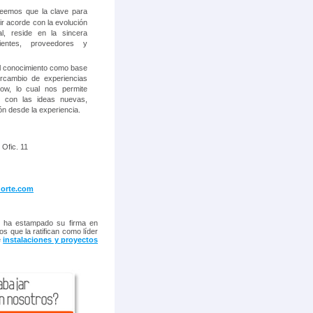
eemos que la clave para
ir acorde con la evolución
l, reside en la sincera
ientes, proveedores y
el conocimiento como base
rcambio de experiencias
ow, lo cual nos permite
d con las ideas nuevas,
ón desde la experiencia.
 Ofic. 11
norte.com
, ha estampado su firma en
os que la ratifican como líder
e
instalaciones y proyectos