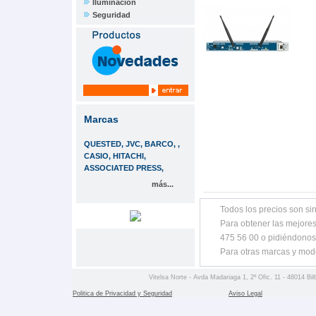
Iluminación
Seguridad
Marcas
QUESTED, JVC, BARCO, ,
CASIO, HITACHI,
ASSOCIATED PRESS,
más...
Todos los precios son sin
Para obtener las mejores
475 56 00 o pidiéndonos
Para otras marcas y mod
Vitelsa Norte - Avda Madariaga 1, 2º Ofic. 11 - 48014 Bil
Politica de Privacidad y Seguridad
Aviso Legal