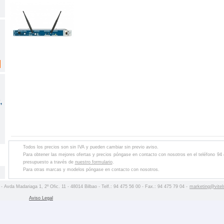
,
Todos los precios son sin IVA y pueden cambiar sin previo aviso.
Para obtener las mejores ofertas y precios póngase en contacto con nosotros en el teléfono 94
presupuesto a través de
nuestro formulario
.
Para otras marcas y modelos póngase en contacto con nosotros.
 - Avda Madariaga 1, 2º Ofic. 11 - 48014 Bilbao - Telf.: 94 475 56 00 - Fax.: 94 475 79 04 -
marketing@vitel
Aviso Legal