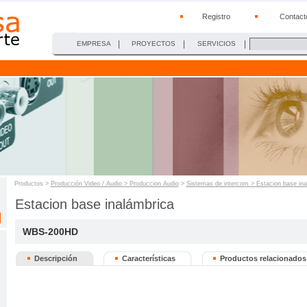
Registro
Contact
|
|
|
EMPRESA
PROYECTOS
SERVICIOS
Productos >
Producción Video / Audio > Produccion Audio
>
Sistemas de intercom > Estacion base i
Estacion base inalámbrica
WBS-200HD
Descripción
Características
Productos relacionados