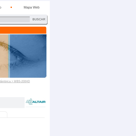
o
Mapa Web
BUSCAR
nalámbrica > WBS-200HD