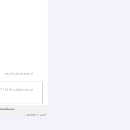
ver ficha técnica en pdf
 475 56 00 o pidiéndonos un
sanorte.com
Copyright © 2006