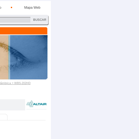
o
Mapa Web
BUSCAR
nalámbrica > WBS-202HD