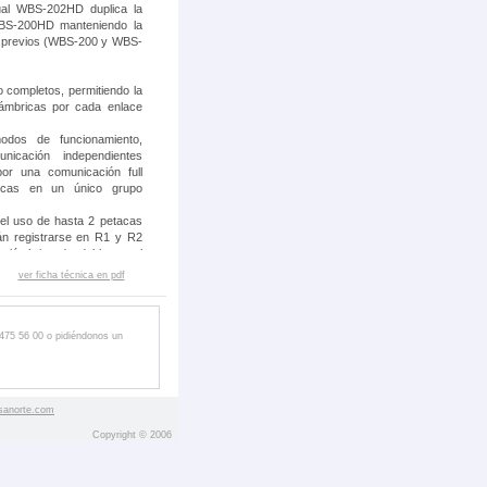
ual WBS-202HD duplica la
WBS-200HD manteniendo la
os previos (WBS-200 y WBS-
 completos, permitiendo la
ámbricas por cada enlace
odos de funcionamiento,
nicación independientes
or una comunicación full
ricas en un único grupo
 el uso de hasta 2 petacas
án registrarse en R1 y R2
alámbrica de doble canal
ver ficha técnica en pdf
 "pre-amble", detecta y
gurando la mejor cobertura
ntizar la privacidad en las
 475 56 00 o pidiéndonos un
antenas omnidireccionales
as 2 antenas secundarias.
nas de alta ganancia para
sanorte.com
letos independientes de
Copyright © 2006
de cable: petacas EM-201,
sistemas compatibles del