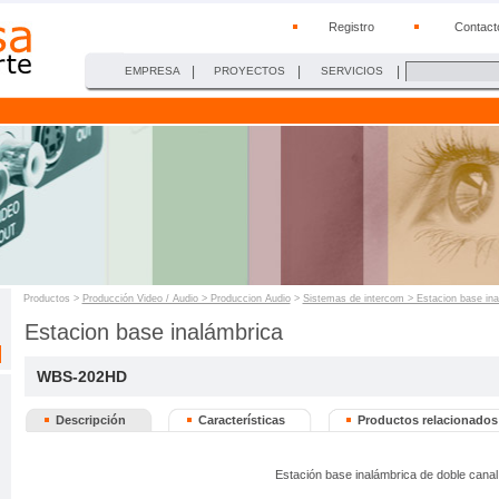
Registro
Contact
|
|
|
EMPRESA
PROYECTOS
SERVICIOS
Productos >
Producción Video / Audio > Produccion Audio
>
Sistemas de intercom > Estacion base i
Estacion base inalámbrica
WBS-202HD
Descripción
Características
Productos relacionados
Estación base inalámbrica de doble canal