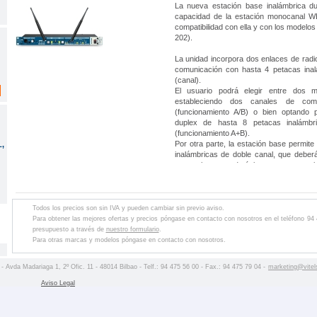
La nueva estación base inalámbrica d
capacidad de la estación monocanal 
compatibilidad con ella y con los model
202).
La unidad incorpora dos enlaces de radio
comunicación con hasta 4 petacas inal
(canal).
El usuario podrá elegir entre dos m
estableciendo dos canales de comu
(funcionamiento A/B) o bien optando p
duplex de hasta 8 petacas inalámb
(funcionamiento A+B).
Por otra parte, la estación base permite
,
inalámbricas de doble canal, que deber
respectivamente (máximo una petaca in
por cada enlace de radio)
Sistema de antenas Diversity Dual
selecciona la mejor señal de radio ase
posible libre de drop-outs.
Todos los precios son sin IVA y pueden cambiar sin previo aviso.
Proceso de encriptación digital para gara
Para obtener las mejores ofertas y precios póngase en contacto con nosotros en el teléfono 94
conversaciones.
presupuesto a través de
nuestro formulario
.
La estación base se suministra con 2 
Para otras marcas y modelos póngase en contacto con nosotros.
frontales y conexión trasera para otr
Opcionalmente se pueden conectar ante
 - Avda Madariaga 1, 2º Ofic. 11 - 48014 Bilbao - Telf.: 94 475 56 00 - Fax.: 94 475 79 04 -
marketing@vitel
aumentar la cobertura.
La unidad incorpora 2 canales comp
Aviso Legal
intercom (A/B) para conectar sistemas 
EM-202, ES-200, etc, así como otros 
mercado.