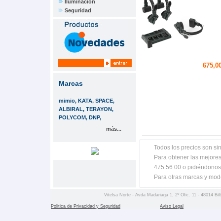
Iluminación
Seguridad
675,00
Marcas
mimio, KATA, SPACE,
ALBIRAL, TERAYON,
POLYCOM, DNP,
más...
Todos los precios son sin
Para obtener las mejores
475 56 00 o pidiéndonos
Para otras marcas y mod
Vitelsa Norte - Avda Madariaga 1, 2º Ofic. 11 - 48014 Bil
Politica de Privacidad y Seguridad
Aviso Legal