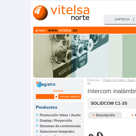
|
EMPRESA
Productos >
Producción Video / Audio
3S
Intercom inalámbri
Usuario
SOLIDCOM C1-3S
Productos
Producción Video / Audio
Descripción
Display / Proyección
Sistemas de conferencias
Soluciones Integrales