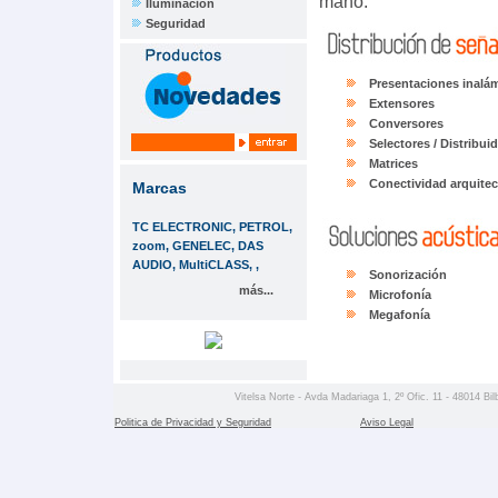
mano.
Iluminación
Seguridad
Presentaciones inalá
Extensores
Conversores
Selectores / Distribui
Matrices
Conectividad arquitec
Marcas
TC ELECTRONIC, PETROL,
zoom, GENELEC, DAS
AUDIO, MultiCLASS, ,
Sonorización
más...
Microfonía
Megafonía
Vitelsa Norte - Avda Madariaga 1, 2º Ofic. 11 - 48014 Bil
Politica de Privacidad y Seguridad
Aviso Legal