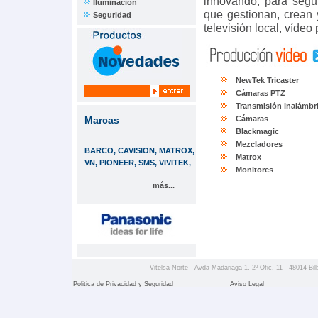
innovando, para segui
Iluminación
que gestionan, crean 
Seguridad
televisión local, vídeo 
NewTek Tricaster
Cámaras PTZ
Transmisión inalámbr
Marcas
Cámaras
Blackmagic
Mezcladores
BARCO, CAVISION, MATROX,
Matrox
VN, PIONEER, SMS, VIVITEK,
Monitores
más...
Vitelsa Norte - Avda Madariaga 1, 2º Ofic. 11 - 48014 Bil
Politica de Privacidad y Seguridad
Aviso Legal