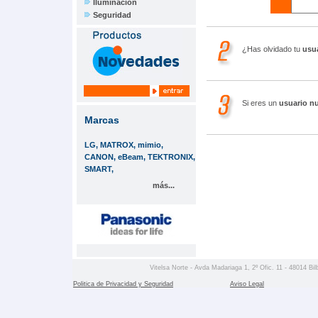
Iluminación
Seguridad
¿Has olvidado tu
usu
Si eres un
usuario n
Marcas
LG, MATROX, mimio,
CANON, eBeam, TEKTRONIX,
SMART,
más...
Vitelsa Norte - Avda Madariaga 1, 2º Ofic. 11 - 48014 Bil
Politica de Privacidad y Seguridad
Aviso Legal