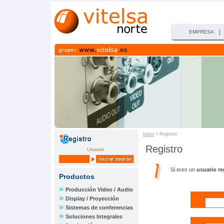
|
EMPRESA
Inicio
> Registro
Registro
Usuario
Si eres un
usuario re
Productos
Producción Video / Audio
Display / Proyección
Sistemas de conferencias
Soluciones Integrales