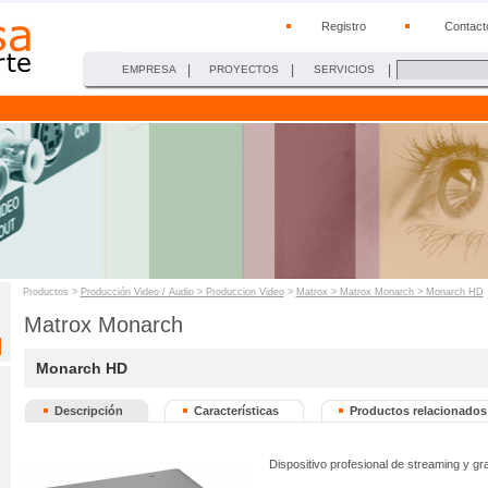
Registro
Contact
|
|
|
EMPRESA
PROYECTOS
SERVICIOS
Productos >
Producción Video / Audio > Produccion Video
>
Matrox > Matrox Monarch > Monarch HD
Matrox Monarch
Monarch HD
Descripción
Características
Productos relacionados
Dispositivo profesional de streaming y gr