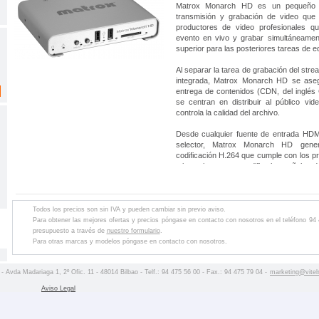
Matrox Monarch HD es un pequeño y 
transmisión y grabación de video que
productores de video profesionales qu
evento en vivo y grabar simultáneamen
superior para las posteriores tareas de ed
Al separar la tarea de grabación del str
integrada, Matrox Monarch HD se ase
entrega de contenidos (CDN, del inglés
se centran en distribuir al público vi
controla la calidad del archivo.
Desde cualquier fuente de entrada HD
selector, Matrox Monarch HD gene
codificación H.264 que cumple con los 
mismo tiempo que codifica las señales 
bits adecuadas para el streaming en d
puede grabar de manera simultánea un 
calidad en una tarjeta SD, una unidad
asignada.
Todos los precios son sin IVA y pueden cambiar sin previo aviso.
Para obtener las mejores ofertas y precios póngase en contacto con nosotros en el teléfono 94
Además, Matrox Monarch HD se contro
presupuesto a través de
nuestro formulario
.
cualquier PC o dispositivo móvil que 
Para otras marcas y modelos póngase en contacto con nosotros.
Internet.
 - Avda Madariaga 1, 2º Ofic. 11 - 48014 Bilbao - Telf.: 94 475 56 00 - Fax.: 94 475 79 04 -
marketing@vitel
Aviso Legal