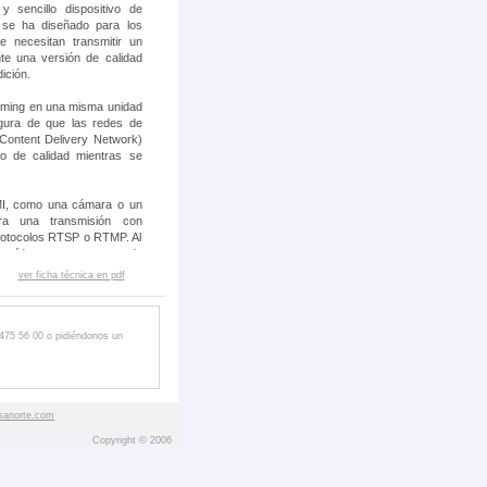
sencillo dispositivo de
 se ha diseñado para los
e necesitan transmitir un
te una versión de calidad
ición.
eaming en una misma unidad
gura de que las redes de
 Content Delivery Network)
deo de calidad mientras se
MI, como una cámara o un
ra una transmisión con
protocolos RTSP o RTMP. Al
de vídeo con unas tasas de
irecto, Matrox Monarch HD
ver ficha técnica en pdf
archivo MP4 o MOV de alta
 USB o una unidad de red
 475 56 00 o pidiéndonos un
la de forma remota desde
disponga de explorador de
sanorte.com
Copyright © 2006