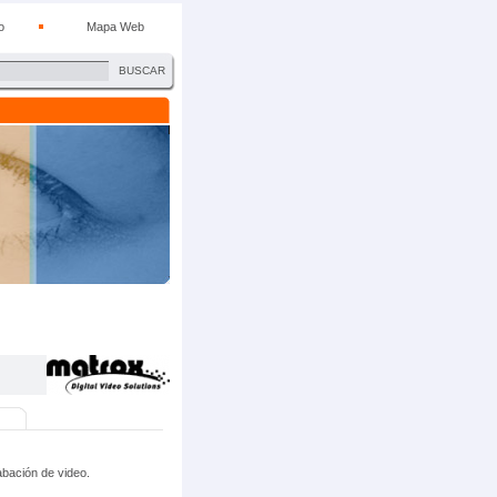
o
Mapa Web
BUSCAR
abación de video.