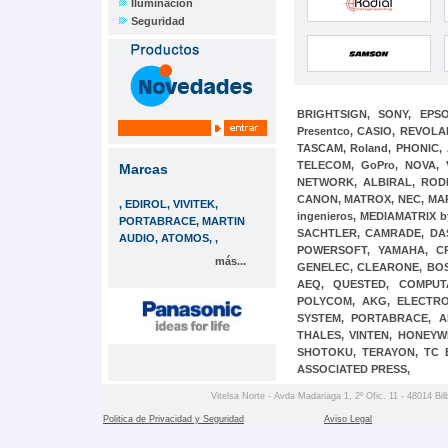
Iluminación
Seguridad
BRIGHTSIGN,
SONY,
EPS
Presentco,
CASIO,
REVOLA
TASCAM,
Roland,
PHONIC,
TELECOM,
GoPro,
NOVA,
Marcas
NETWORK,
ALBIRAL,
ROD
CANON,
MATROX,
NEC,
MA
, EDIROL, VIVITEK,
ingenieros,
MEDIAMATRIX b
PORTABRACE, MARTIN
SACHTLER,
CAMRADE,
DA
AUDIO, ATOMOS, ,
POWERSOFT,
YAMAHA,
C
más...
GENELEC,
CLEARONE,
BO
AEQ,
QUESTED,
COMPU
POLYCOM,
AKG,
ELECTR
SYSTEM,
PORTABRACE,
A
THALES,
VINTEN,
HONEYW
SHOTOKU,
TERAYON,
TC 
ASSOCIATED PRESS,
Vitelsa Norte - Avda Madariaga 1, 2º Ofic. 11 - 48014 Bil
Politica de Privacidad y Seguridad
Aviso Legal