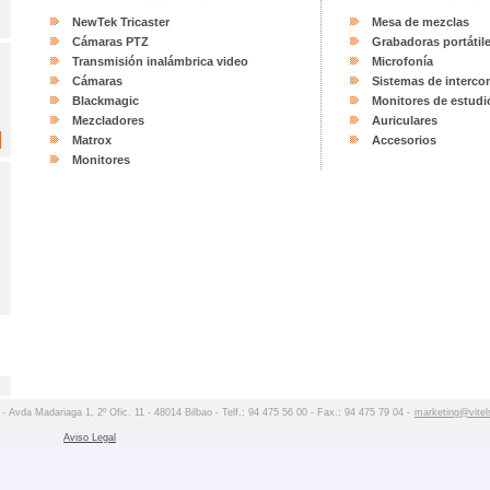
NewTek Tricaster
Mesa de mezclas
Cámaras PTZ
Grabadoras portátil
Transmisión inalámbrica video
Microfonía
Cámaras
Sistemas de interco
Blackmagic
Monitores de estudi
Mezcladores
Auriculares
Matrox
Accesorios
Monitores
 - Avda Madariaga 1, 2º Ofic. 11 - 48014 Bilbao - Telf.: 94 475 56 00 - Fax.: 94 475 79 04 -
marketing@vitel
Aviso Legal