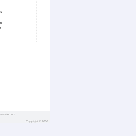
es
m
o
sanorte.com
Copyright © 2006