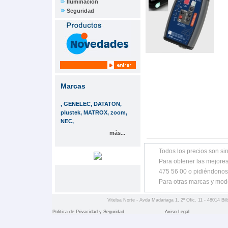
Iluminación
Seguridad
Marcas
, GENELEC, DATATON,
plustek, MATROX, zoom,
NEC,
más...
Todos los precios son sin
Para obtener las mejores
475 56 00 o pidiéndonos
Para otras marcas y mod
Vitelsa Norte - Avda Madariaga 1, 2º Ofic. 11 - 48014 Bil
Politica de Privacidad y Seguridad
Aviso Legal