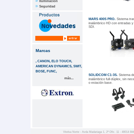
Iluminación
Seguridad
MARS 400S PRO.
Sistema tra
inalámbrico HD con entradas y
SDI.
Marcas
, CANON, ELO TOUCH,
AMERICAN DYNAMICS, SWIT,
BOSE, FUNC,
SOLIDCOM C1-3S.
Sistema d
más...
inalámbrico full-dúplex, sin ne
o estación base.
Vitelsa Norte - Avda Madariaga 1, 2º Ofic. 11 - 48014 Bil