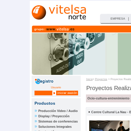
|
EMPRESA
Inicio
>
Proyectos
> Proyectos Realiz
Proyectos Realiza
Usuario
Ocio-cultura-entrenimiento
Productos
Producción Video / Audio
Centre Cultural La Nau -
Display / Proyección
Sistemas de conferencias
Soluciones Integrales